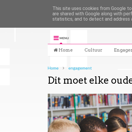
This site uses cookies from Google to 
are shared with Google along with per
statistics, and to detect and address 
MENU
Home
Cultuur
Engage
Home
engagement
Dit moet elke oude