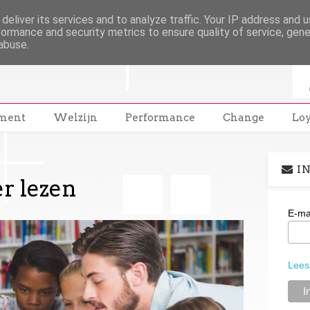
deliver its services and to analyze traffic. Your IP address and 
formance and security metrics to ensure quality of service, gen
abuse.
ment
Welzijn
Performance
Change
Loy
IN
r lezen
E-ma
Lees