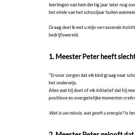
leerlingen van hem dertig jaar later nog ov
het einde van het schooljaar huilen wanne
Graag deel ik met u mijn verrassende inzich
bedrijfswereld.
1. Meester Peter heeft slecht
“Ervoor zorgen dat elk kind graag naar sch
het onderwijs.
Alles wat hij doet of elk initiatief dat hij n
positieve en overgetelijke momenten creëre
Wat is uw missie, wat geeft u energie? Is he
2. Meester Peter gelooft dat e