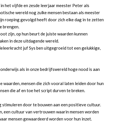
in het vijfde en zesde leerjaar meester Peter als
haotische wereld nog zulke mensen bestaan als meester
ijn roeping gevolgd heeft door zich elke dag in te zetten
te brengen.
oot zijn, op hun beurt de juiste waarden kunnen
maken in deze uitdagende wereld.
deleerkracht juf Sys ben uitgegroeid tot een gelukkige,
t onderwijs als in onze bedrijfswereld hoge nood is aan
e waarden, mensen die zich vooral laten leiden door hun
ensen die af en toe het script durven te breken.
g stimuleren door te bouwen aan een positieve cultuur.
len, een cultuur van vertrouwen waarin mensen worden
waar mensen gewaardeerd worden voor hun inzet.