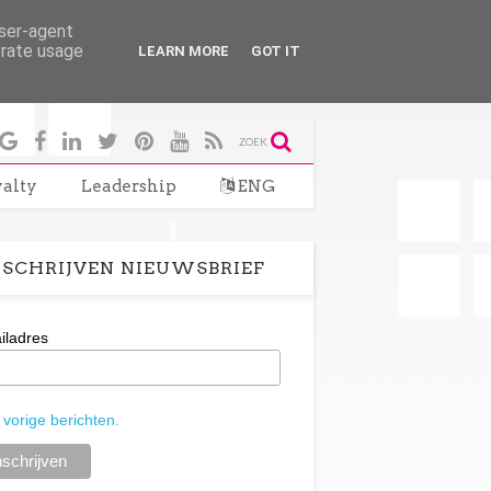
user-agent
erate usage
LEARN MORE
GOT IT
ZOEK
alty
Leadership
ENG
SCHRIJVEN NIEUWSBRIEF
iladres
 vorige berichten.