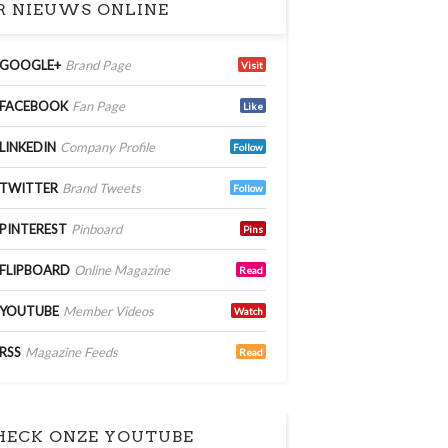
 NIEUWS ONLINE
GOOGLE+
Brand Page
Visit
FACEBOOK
Fan Page
Like
LINKEDIN
Company Profile
Follow
TWITTER
Brand Tweets
Follow
PINTEREST
Pinboard
Pins
FLIPBOARD
Online Magazine
Read
YOUTUBE
Member Videos
Watch
RSS
Magazine Feeds
Read
ECK ONZE YOUTUBE