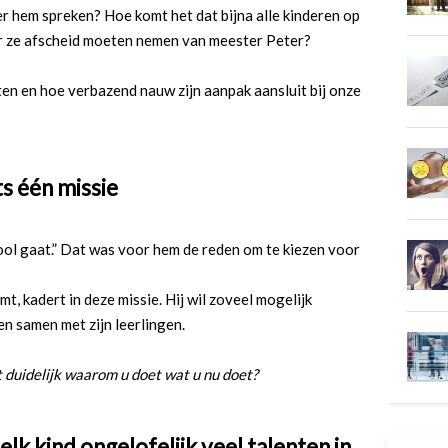
er hem spreken? Hoe komt het dat bijna alle kinderen op
er ze afscheid moeten nemen van meester Peter?
ten en hoe verbazend nauw zijn aanpak aansluit bij onze
s één missie
ool gaat.” Dat was voor hem de reden om te kiezen voor
eemt, kadert in deze missie. Hij wil zoveel mogelijk
n samen met zijn leerlingen.
t duidelijk waarom u doet wat u nu doet?
lk kind ongelofelijk veel talenten in