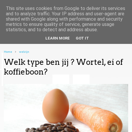
This site uses cookies from Google to deliver its services
and to analyze traffic. Your IP address and user-agent are
shared with Google along with performance and security
metrics to ensure quality of service, generate usage
statistics, and to detect and address abuse.
LEARN MORE
GOT IT
Home
welzijn
Welk type ben jij ? Wortel, ei of
koffieboon?