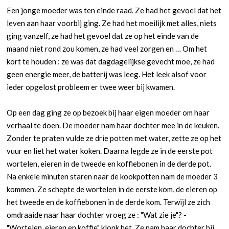
Een jonge moeder was ten einde raad. Ze had het gevoel dat het
leven aan haar voorbij ging. Ze had het moeilijk met alles, niets
ging vanzelf, ze had het gevoel dat ze op het einde van de
maand niet rond zou komen, ze had veel zorgen en … Om het
kort te houden : ze was dat dagdagelijkse gevecht moe, ze had
geen energie meer, de batterij was leeg. Het leek alsof voor
ieder opgelost probleem er twee weer bij kwamen.
Op een dag ging ze op bezoek bij haar eigen moeder om haar
verhaal te doen. De moeder nam haar dochter mee in de keuken.
Zonder te praten vulde ze drie potten met water, zette ze op het
vuur en liet het water koken. Daarna legde ze in de eerste pot
wortelen, eieren in de tweede en koffiebonen in de derde pot.
Na enkele minuten staren naar de kookpotten nam de moeder 3
kommen. Ze schepte de wortelen in de eerste kom, de eieren op
het tweede en de koffiebonen in de derde kom. Terwijl ze zich
omdraaide naar haar dochter vroeg ze : "Wat zie je"? -
"Wortelen, eieren en koffie" klonk het. Ze nam haar dochter bij