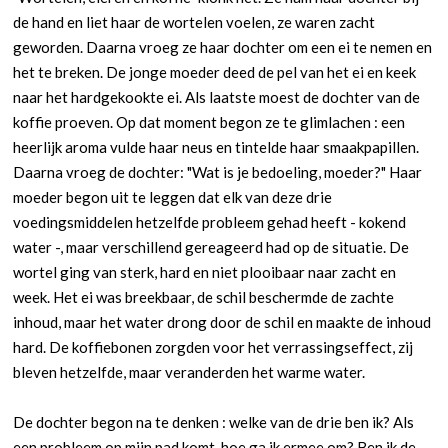
de hand en liet haar de wortelen voelen, ze waren zacht
geworden. Daarna vroeg ze haar dochter om een ei te nemen en
het te breken. De jonge moeder deed de pel van het ei en keek
naar het hardgekookte ei. Als laatste moest de dochter van de
koffie proeven. Op dat moment begon ze te glimlachen : een
heerlijk aroma vulde haar neus en tintelde haar smaakpapillen.
Daarna vroeg de dochter: "Wat is je bedoeling, moeder?" Haar
moeder begon uit te leggen dat elk van deze drie
voedingsmiddelen hetzelfde probleem gehad heeft - kokend
water -, maar verschillend gereageerd had op de situatie. De
wortel ging van sterk, hard en niet plooibaar naar zacht en
week. Het ei was breekbaar, de schil beschermde de zachte
inhoud, maar het water drong door de schil en maakte de inhoud
hard. De koffiebonen zorgden voor het verrassingseffect, zij
bleven hetzelfde, maar veranderden het warme water.
De dochter begon na te denken : welke van de drie ben ik? Als
een probleem op mijn pad komt, hoe ga ik ermee om? Ben ik de