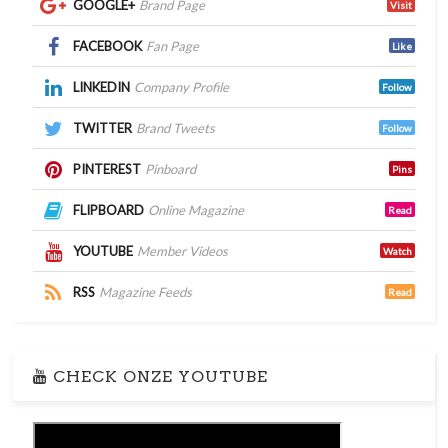
GOOGLE+
Brand Page
Visit
FACEBOOK
Fan Page
Like
LINKEDIN
Company Profile
Follow
TWITTER
Brand Tweets
Follow
PINTEREST
Pinboard
Pins
FLIPBOARD
Online Magazine
Read
YOUTUBE
Member Videos
Watch
RSS
Magazine Feeds
Read
CHECK ONZE YOUTUBE